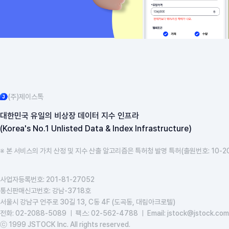
(주)제이스톡
대한민국 유일의 비상장 데이터 지수 인프라
(Korea's No.1 Unlisted Data & Index Infrastructure)
※ 본 서비스의 가치 산정 및 지수 산출 알고리즘은 특허청 발명 특허(출원번호: 10-2
사업자등록번호: 201-81-27052
통신판매신고번호: 강남-3718호
서울시 강남구 언주로 30길 13, C동 4F (도곡동, 대림아크로텔)
전화: 02-2088-5089 ㅣ 팩스: 02-562-4788 ㅣ Email: jstock@jstock.com
ⓒ 1999 JSTOCK Inc. All rights reserved.