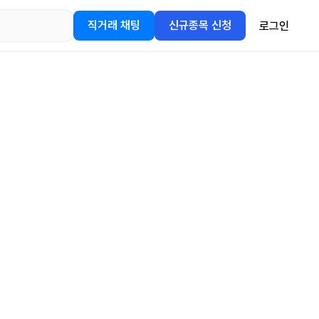
직거래 채팅
신규종목 신청
로그인
어플을
정보를 얻어보세요!
gle Play