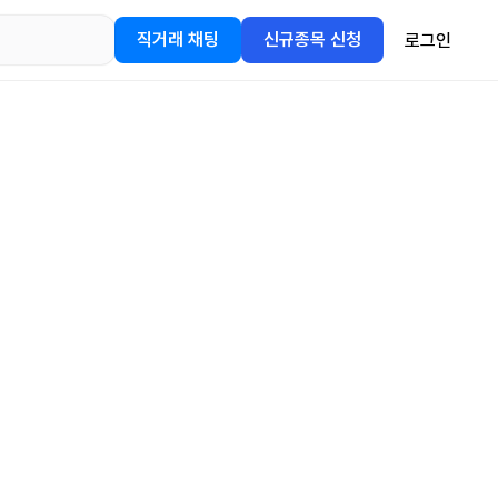
직거래 채팅
신규종목 신청
로그인
어플을
정보를 얻어보세요!
gle Play