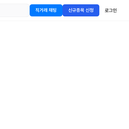
직거래 채팅
신규종목 신청
로그인
어플을
정보를 얻어보세요!
gle Play