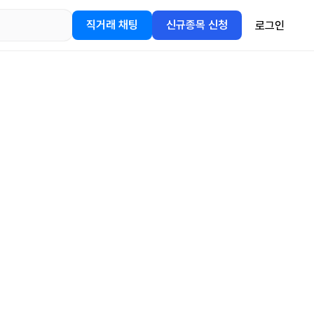
직거래 채팅
신규종목 신청
로그인
어플을
정보를 얻어보세요!
gle Play