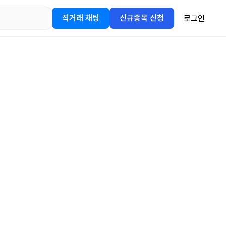
직거래 채팅
신규종목 신청
로그인
어플을
정보를 얻어보세요!
gle Play