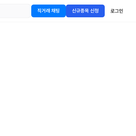
직거래 채팅
신규종목 신청
로그인
어플을
정보를 얻어보세요!
gle Play