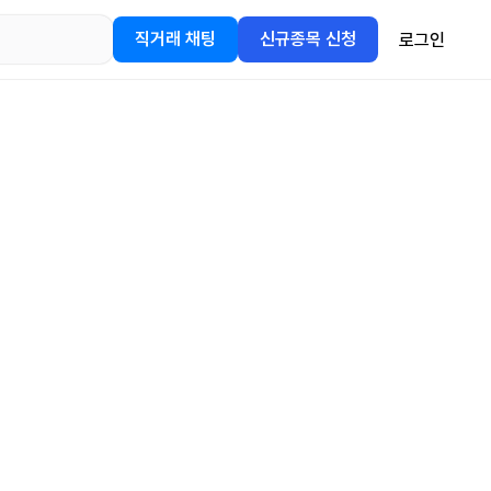
직거래 채팅
신규종목 신청
로그인
어플을
정보를 얻어보세요!
gle Play