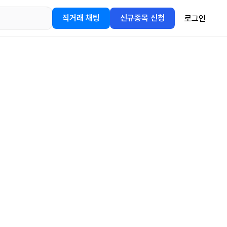
직거래 채팅
신규종목 신청
로그인
어플을
정보를 얻어보세요!
gle Play