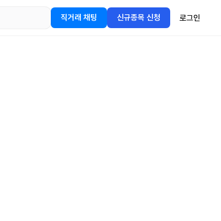
직거래 채팅
신규종목 신청
로그인
어플을
정보를 얻어보세요!
gle Play