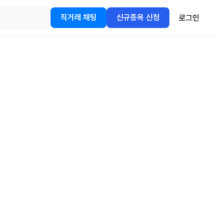
직거래 채팅
신규종목 신청
로그인
어플을
정보를 얻어보세요!
gle Play