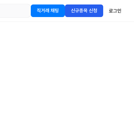
직거래 채팅
신규종목 신청
로그인
어플을
정보를 얻어보세요!
gle Play