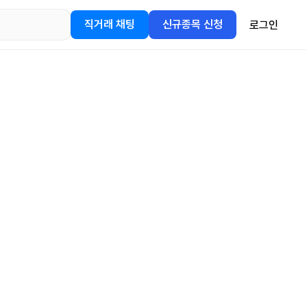
직거래 채팅
신규종목 신청
로그인
어플을
정보를 얻어보세요!
gle Play