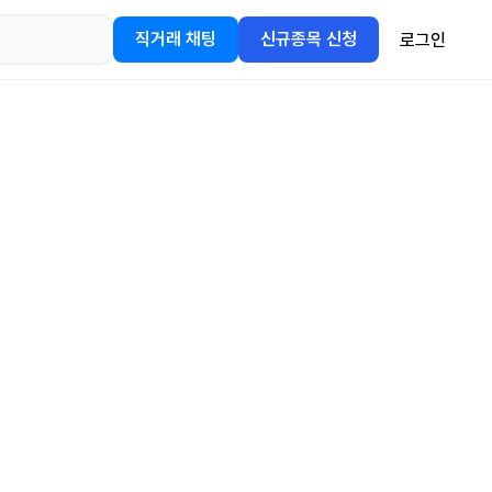
직거래 채팅
신규종목 신청
로그인
어플을
정보를 얻어보세요!
gle Play