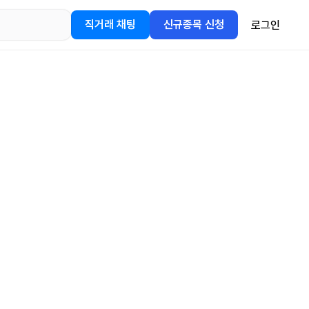
직거래 채팅
신규종목 신청
로그인
어플을
정보를 얻어보세요!
gle Play