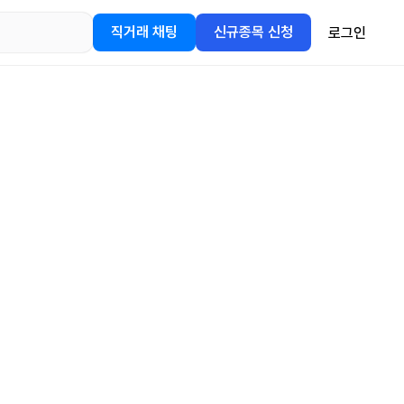
직거래 채팅
신규종목 신청
로그인
어플을
정보를 얻어보세요!
gle Play