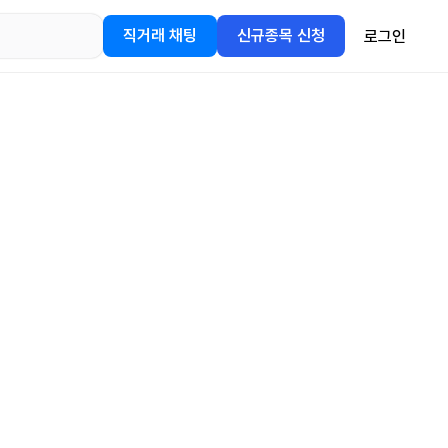
직거래 채팅
신규종목 신청
로그인
어플을
정보를 얻어보세요!
gle Play