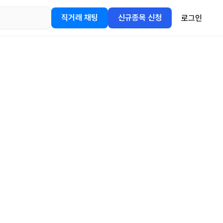
직거래 채팅
신규종목 신청
로그인
어플을
정보를 얻어보세요!
gle Play