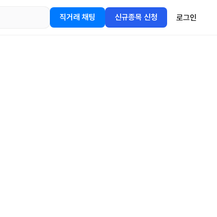
직거래 채팅
신규종목 신청
로그인
어플을
정보를 얻어보세요!
gle Play