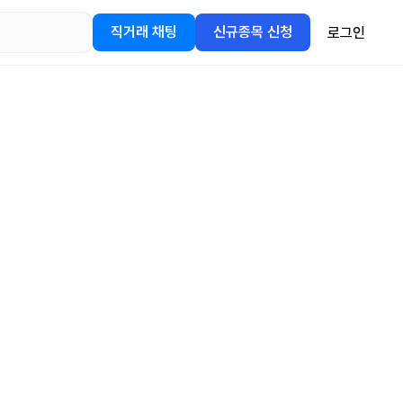
직거래 채팅
신규종목 신청
로그인
어플을
정보를 얻어보세요!
gle Play