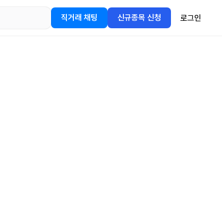
직거래 채팅
신규종목 신청
로그인
어플을
정보를 얻어보세요!
gle Play