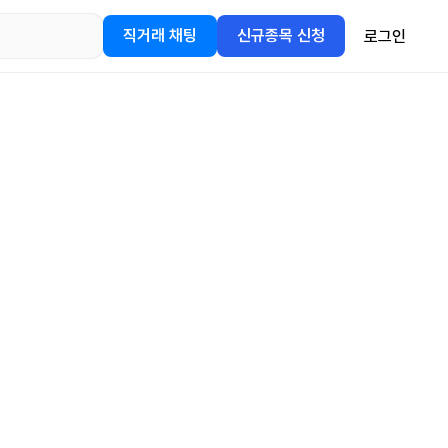
직거래 채팅
신규종목 신청
로그인
어플을
정보를 얻어보세요!
gle Play