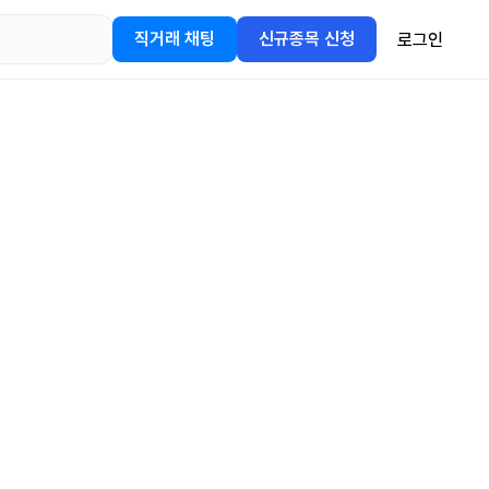
직거래 채팅
신규종목 신청
로그인
어플을
정보를 얻어보세요!
gle Play