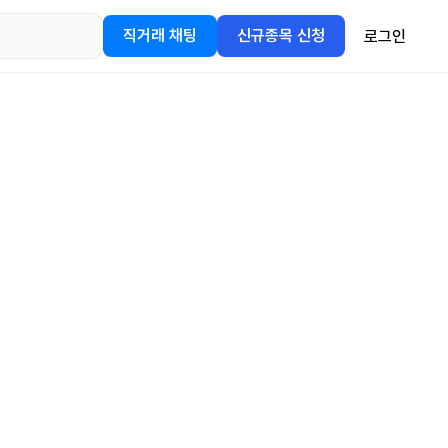
직거래 채팅
신규종목 신청
로그인
어플을
정보를 얻어보세요!
gle Play