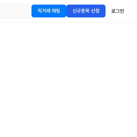
직거래 채팅
신규종목 신청
로그인
어플을
정보를 얻어보세요!
gle Play