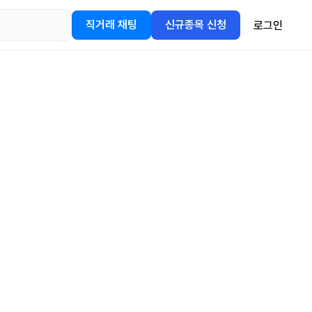
직거래 채팅
신규종목 신청
로그인
어플을
정보를 얻어보세요!
gle Play