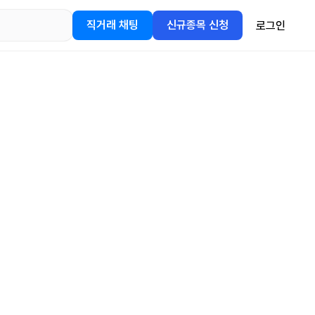
직거래 채팅
신규종목 신청
로그인
어플을
정보를 얻어보세요!
gle Play