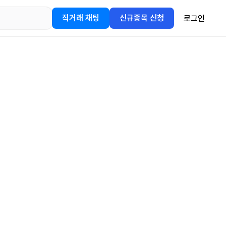
직거래 채팅
신규종목 신청
로그인
어플을
정보를 얻어보세요!
gle Play