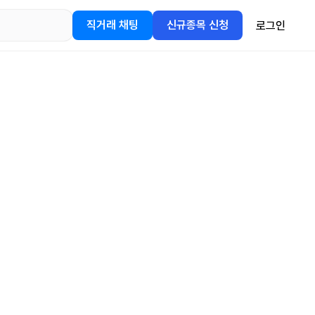
직거래 채팅
신규종목 신청
로그인
어플을
정보를 얻어보세요!
gle Play