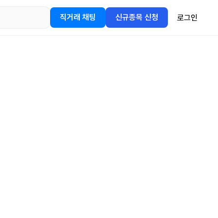
직거래 채팅
신규종목 신청
로그인
어플을
정보를 얻어보세요!
gle Play