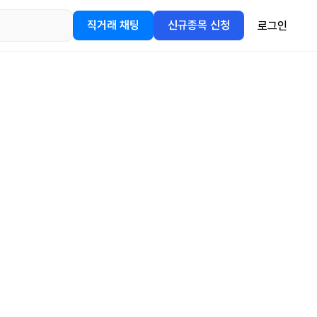
직거래 채팅
신규종목 신청
로그인
어플을
정보를 얻어보세요!
gle Play