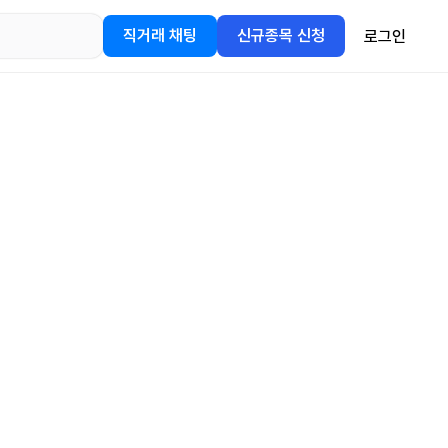
직거래 채팅
신규종목 신청
로그인
어플을
정보를 얻어보세요!
gle Play