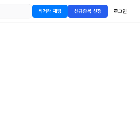
직거래 채팅
신규종목 신청
로그인
어플을
정보를 얻어보세요!
gle Play