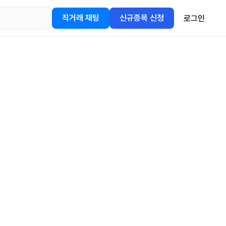
직거래 채팅
신규종목 신청
로그인
어플을
정보를 얻어보세요!
gle Play