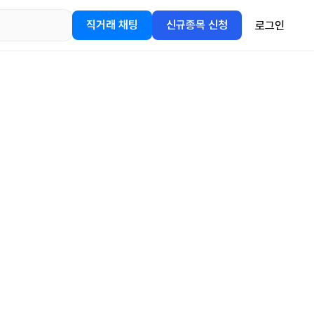
직거래 채팅
신규종목 신청
로그인
어플을
정보를 얻어보세요!
gle Play