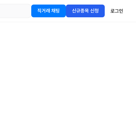
직거래 채팅
신규종목 신청
로그인
어플을
정보를 얻어보세요!
gle Play