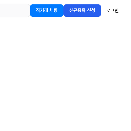
직거래 채팅
신규종목 신청
로그인
어플을
정보를 얻어보세요!
gle Play