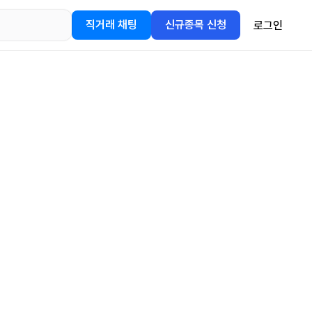
직거래 채팅
신규종목 신청
로그인
어플을
정보를 얻어보세요!
gle Play