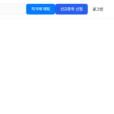
직거래 채팅
신규종목 신청
로그인
어플을
정보를 얻어보세요!
gle Play