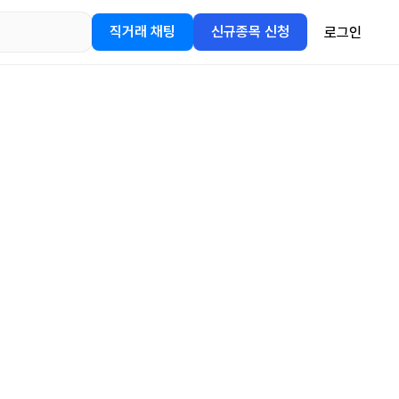
직거래 채팅
신규종목 신청
로그인
어플을
정보를 얻어보세요!
gle Play