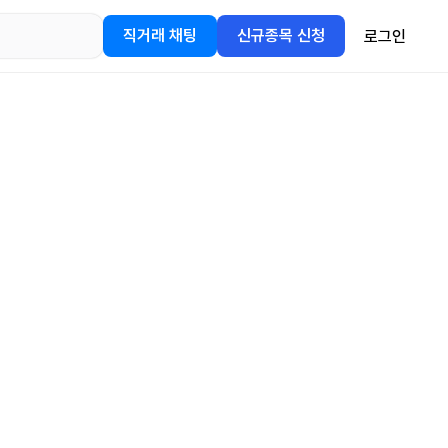
직거래 채팅
신규종목 신청
로그인
어플을
정보를 얻어보세요!
gle Play