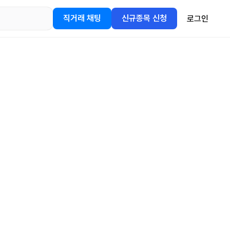
직거래 채팅
신규종목 신청
로그인
어플을
정보를 얻어보세요!
gle Play