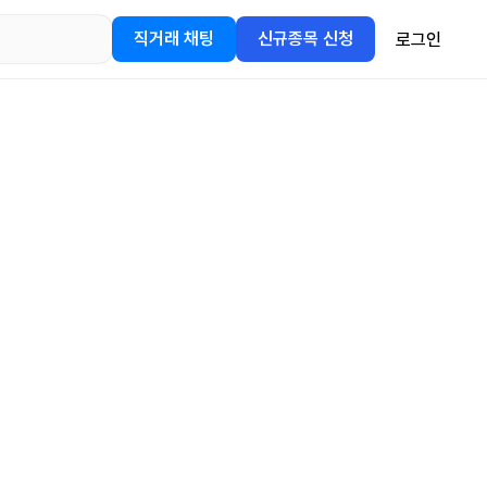
직거래 채팅
신규종목 신청
로그인
어플을
정보를 얻어보세요!
gle Play