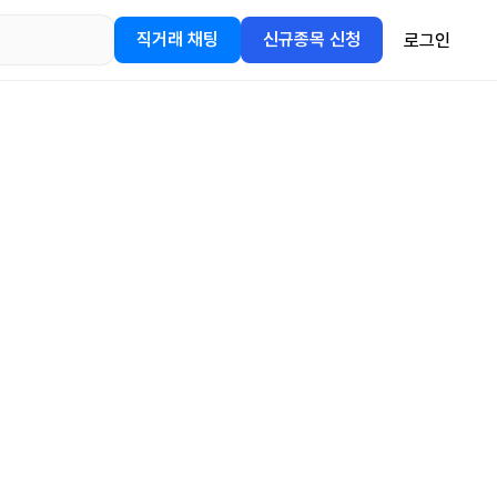
직거래 채팅
신규종목 신청
로그인
어플을
정보를 얻어보세요!
gle Play