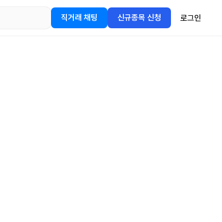
직거래 채팅
신규종목 신청
로그인
어플을
정보를 얻어보세요!
gle Play