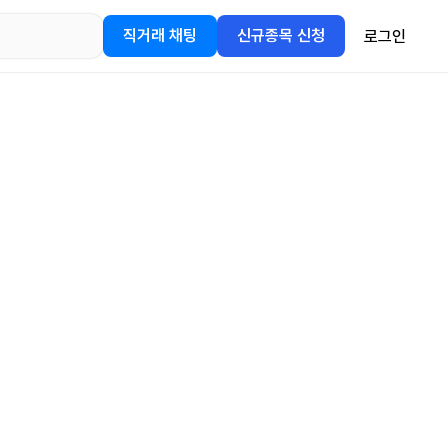
직거래 채팅
신규종목 신청
로그인
어플을
정보를 얻어보세요!
gle Play