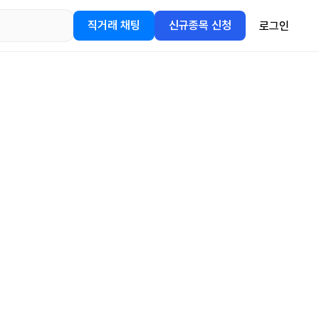
직거래 채팅
신규종목 신청
로그인
어플을
정보를 얻어보세요!
gle Play