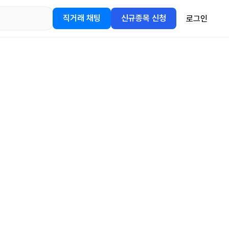
직거래 채팅
신규종목 신청
로그인
어플을
정보를 얻어보세요!
gle Play