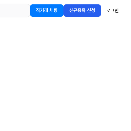
직거래 채팅
신규종목 신청
로그인
어플을
정보를 얻어보세요!
gle Play