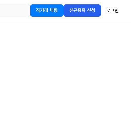
직거래 채팅
신규종목 신청
로그인
어플을
정보를 얻어보세요!
gle Play